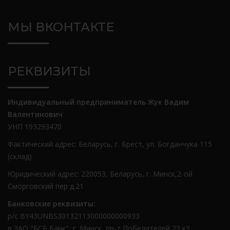
МЫ ВКОНТАКТЕ
РЕКВИЗИТЫ
Индивидуальный предприниматель Жук Вадим
Валентинович
УНП 193293470
Фактический адрес: Беларусь, г. Брест, ул. Богданчука 115
(склад)
Юридический адрес: 220053, Беларусь, г. Минск,2-ой
Сморговский пер д.21
Банковские реквизиты:
р/с BY43UNBS30132113000000000933
в ЗАО "БСБ Банк", г. Минск, пр-т Победителей 23 к3