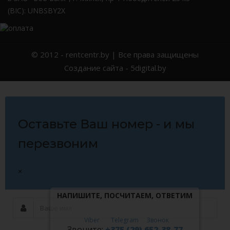
(BIC): UNBSBY2X
© 2012 -
rentcentr.by
| Все права защищены
Создание сайта
- 5digital.by
Оставьте Ваш номер - и мы
перезвоним
×
НАПИШИТЕ, ПОСЧИТАЕМ, ОТВЕТИМ
Viber
Telegram
Звонок
Звоните:
+375 (29) 652-38-77