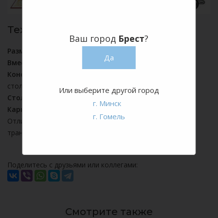
Технические характеристики:
Ваш город
Брест
?
Размер стола:
Д 240 х Ш 76 х В 74 см
Да
Вместительность:
8-10 персон
Конструкция:
складной металлический каркас и
столешница
Или выберите другой город
Столешница:
пластик, цвет серый мрамор
г. Минск
Каркас:
металл, порошковая краска, цвет серый
г. Гомель
Отличная устойчивость, компактность при
транспортировке.
Поделитесь с друзьями или коллегами:
Смотрите также