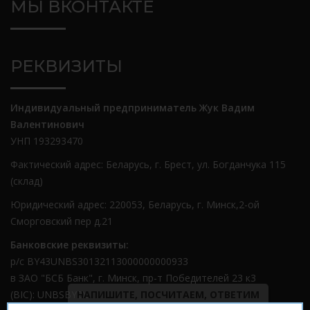
МЫ ВКОНТАКТЕ
РЕКВИЗИТЫ
Индивидуальный предприниматель Жук Вадим
Валентинович
УНП 193293470
Фактический адрес: Беларусь, г. Брест, ул. Богданчука 115
(склад)
Юридический адрес: 220053, Беларусь, г. Минск,2-ой
Сморговский пер д.21
Банковские реквизиты:
р/с BY43UNBS30132113000000000933
в ЗАО "БСБ Банк", г. Минск, пр-т Победителей 23 к3
(BIC): UNBSBY2X
НАПИШИТЕ, ПОСЧИТАЕМ, ОТВЕТИМ