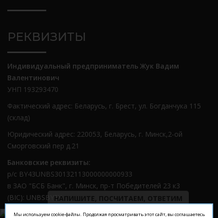
РЕКВИЗИТЫ
Индивидуальный предприниматель Жук Вадим
Валентинович
УНП 193293470
Фактический адрес: Беларусь, г. Брест, ул. Богданчука 115
(склад)
Юридический адрес: 220053, Беларусь, г. Минск,2-ой
Сморговский пер д.21
Банковские реквизиты:
р/с BY43UNBS30132113000000000933
в ЗАО "БСБ Банк", г. Минск, пр-т Победителей 23 к3
(BIC): UNBSBY2X
НАПИШИТЕ, ПОСЧИТАЕМ, ОТВЕТИМ
Мы используем cookie-файлы. Продолжая просматривать этот сайт, вы соглашаетесь