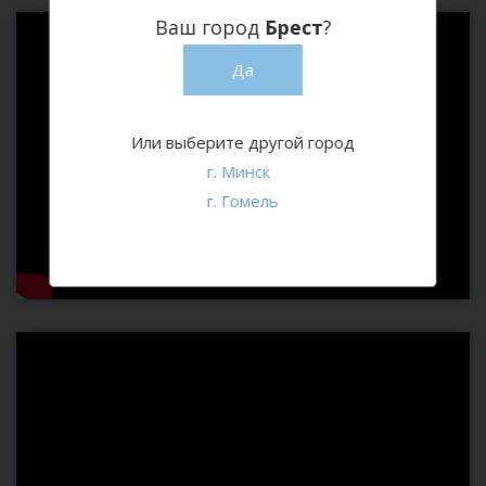
Ваш город
Брест
?
Да
Или выберите другой город
г. Минск
г. Гомель