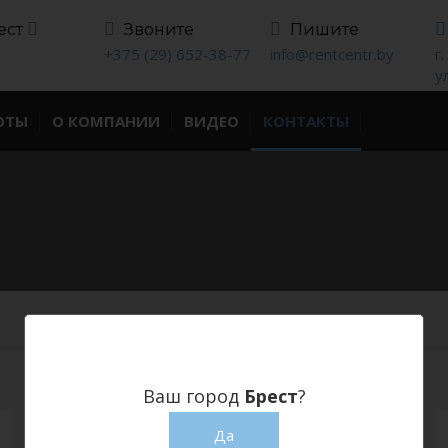
ест
Звоните
Пишите
+375 (29) 652-38-77
info@rentcentr.by
г
у
ОТЫ
О КОМПАНИИ
ВИДЕО
КОНТАКТЫ
Ваш город
Брест
?
Да