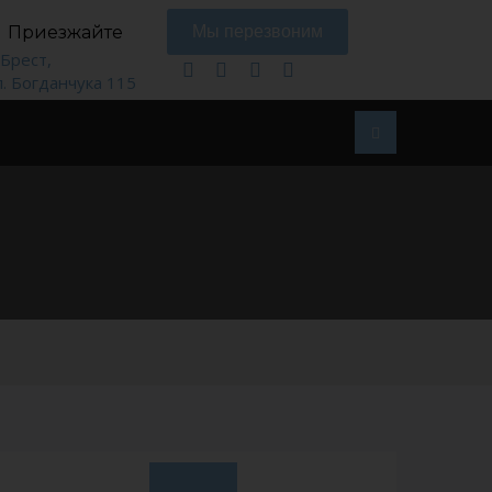
Приезжайте
Мы перезвоним
. Брест,
л. Богданчука 115