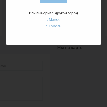
Или выберите другой город
г. Минск
Email
г. Гомель
info@rentcentr.by
Мы на карте