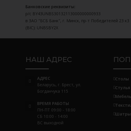
Банковские реквизиты:
р/с BY43UNBS30132113000000000933
в ЗАО "БСБ Банк", г. Минск, пр-т Победителей 23 к3
(BIC): UNBSBY2X
НАШ АДРЕС
ПОП
АДРЕС
Столы
Беларусь, г. Брест, ул.
Стулья
Богданчука 115
Мебель
ВРЕМЯ РАБОТЫ
Тексти
ПН-ПТ 09:00 - 18:00
Шатры 
СБ 10:00 - 14:00
ВС выходной