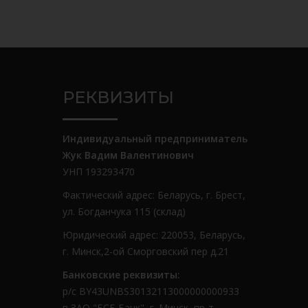
РЕКВИЗИТЫ
Индивидуальный предприниматель
Жук Вадим Валентинович
УНП 193293470
Фактический адрес: Беларусь, г. Брест,
ул. Богданчука 115 (склад)
Юридический адрес: 220053, Беларусь,
г. Минск,2-ой Сморговский пер д.21
Банковские реквизиты:
р/с BY43UNBS30132113000000000933
в ЗАО "БСБ Банк", г. Минск, пр-т