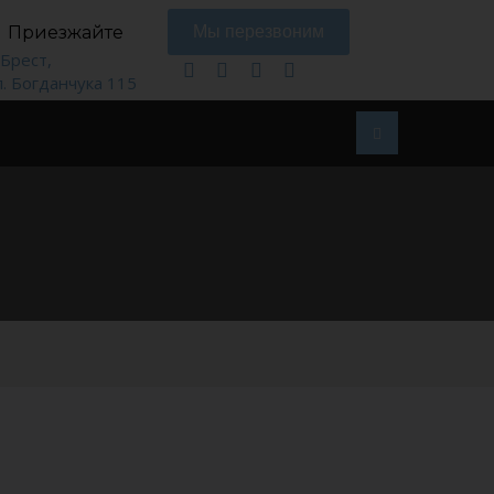
Приезжайте
Мы перезвоним
. Брест,
л. Богданчука 115