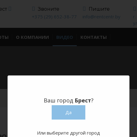
ест
Звоните
Пишите
+375 (29) 652-38-77
info@rentcentr.by
г
у
ОТЫ
О КОМПАНИИ
ВИДЕО
КОНТАКТЫ
Ваш город
Брест
?
Да
Или выберите другой город
о аренда стульев