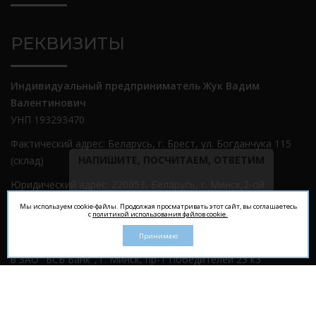
РЕКВИЗИТЫ
Индивидуальный предприниматель Жук Вадим
Валентинович
УНП 193293470
Фактический адрес: Беларусь, г. Брест, ул. Богданчука 115
НАПИШИТЕ, ПОСЧИТАЕМ, ОТВЕТИМ
(склад)
Юридический адрес: 220053, Беларусь, г. Минск,2-ой
Viber
Telegram
Звонок
Сморговский пер д.21
Звоните:
+375 (29) 652-38-77
Мы используем cookie-файлы. Продолжая просматривать этот сайт, вы соглашаетесь
с
политикой использования файлов cookie.
Банковские реквизиты:
Принимаю
р/с BY43UNBS30132113000000000933
в ЗАО "БСБ Банк", г. Минск, пр-т Победителей 23 к3
(BIC): UNBSBY2X