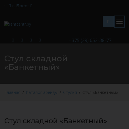
г. Брест
Togg
navig
+375 (29) 652-38-77
Стул складной
«Банкетный»
Главная
Каталог аренды
Стулья
Стул «Банкетный»
Стул складной «Банкетный»