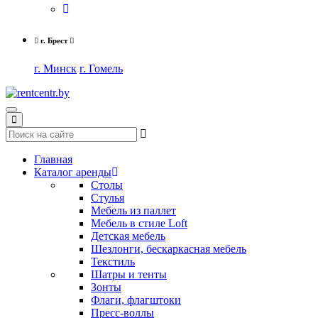
г. Брест
г. Минск
г. Гомель
Toggle
navigation
Главная
Каталог аренды
Столы
Стулья
Мебель из паллет
Мебель в стиле Loft
Детская мебель
Шезлонги, бескаркасная мебель
Текстиль
Шатры и тенты
Зонты
Флаги, флагштоки
Пресс-воллы