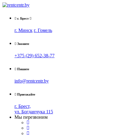
г. Брест
г. Минск
г. Гомель
Звоните
+375 (29) 652-38-77
Пишите
info@rentcentr.by
Приезжайте
г. Брест,
ул. Богданчука 115
Мы перезвоним